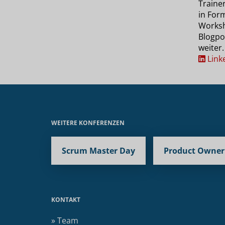
Traine
in For
Worksh
Blogpo
weiter.
Link
WEITERE KONFERENZEN
Scrum Master Day
Product Owner
KONTAKT
» Team