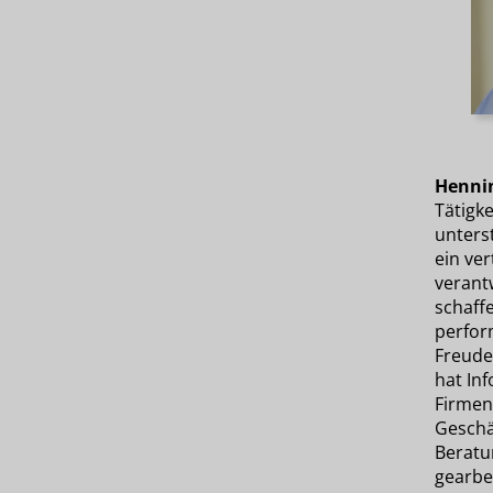
Henni
Tätigke
unters
ein ve
verant
schaffe
perfor
Freude
hat Inf
Firmen
Geschä
Berat
gearbei