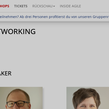
HOPS
TICKETS
RÜCKSCHAU
INSIDE AGILE
en? Ab drei Personen profitierst du von unseren G
eilnehmen? Ab drei Personen profitierst du von unseren Gruppen
TWORKING
AKER