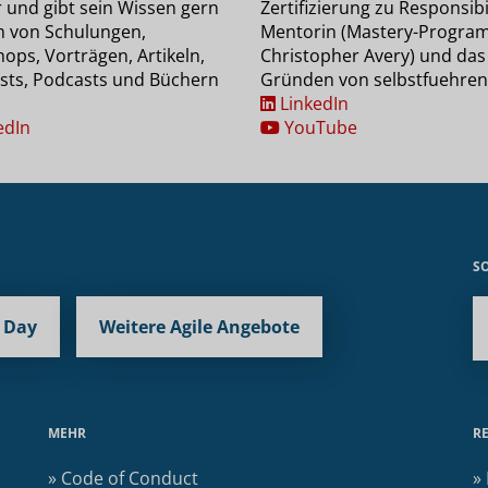
r und gibt sein Wissen gern
Zertifizierung zu Responsibil
m von Schulungen,
Mentorin (Mastery-Progra
ops, Vorträgen, Artikeln,
Christopher Avery) und das
sts, Podcasts und Büchern
Gründen von selbstfuehren
LinkedIn
edIn
YouTube
S
 Day
Weitere Agile Angebote
MEHR
R
» Code of Conduct
»