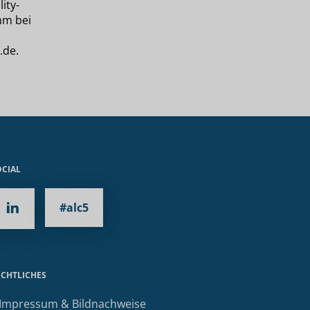
ity-
mm bei
.de.
OCIAL
#alc5
ECHTLICHES
 Impressum & Bildnachweise