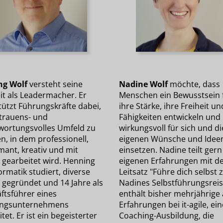
ng Wolf
versteht seine
Nadine Wolf
möchte, dass
it als Leadermacher. Er
Menschen ein Bewusstsein 
tützt Führungskräfte dabei,
ihre Stärke, ihre Freiheit un
rtrauens- und
Fähigkeiten entwickeln und
wortungsvolles Umfeld zu
wirkungsvoll für sich und di
n, in dem professionell,
eigenen Wünsche und Idee
mant, kreativ und mit
einsetzen. Nadine teilt gern
 gearbeitet wird. Henning
eigenen Erfahrungen mit 
ormatik studiert, diverse
Leitsatz "Führe dich selbst z
 gegründet und 14 Jahre als
Nadines Selbstführungsrei
ftsführer eines
enthält bisher mehrjährige 
ungsunternehmens
Erfahrungen bei it-agile, ein
tet. Er ist ein begeisterter
Coaching-Ausbildung, die