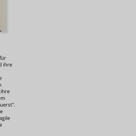
für
d ihre
e
n
 ihre
dem
uerst".
se
agile
e