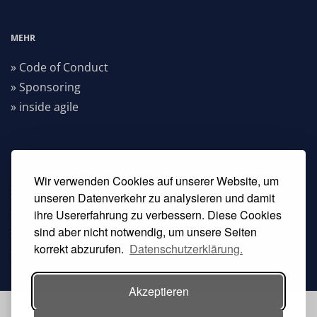
MEHR
» Code of Conduct
» Sponsoring
» inside agile
RECHTLICHES
Wir verwenden Cookies auf unserer Website, um
» Impressum & Bildnachweise
unseren Datenverkehr zu analysieren und damit
» Datenschutzerklärung dpunkt.verlag
ihre Usererfahrung zu verbessern. Diese Cookies
sind aber nicht notwendig, um unsere Seiten
» Datenschutzerklärung Heise Medien
korrekt abzurufen.
Datenschutzerklärung.
» AGB Veranstaltungen
Akzeptieren
VERANSTALTER: